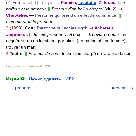
(2. Ferme, cit. 1), à loyer.
⇒
Fermier,
locataire
;
2.
louer.
||
Le
bailleur et le preneur.
||
Preneur d'un bail à cheptel
(cit. 2).
⇒
Cheptelier.
—
Personne qui prend un effet de commerce.
||
L'émetteur et le preneur.
3
(1893).
Cour.
Personne qui achète qqch.
⇒
Acheteur,
acquéreur.
||
Je suis preneur à tel prix.
—
Trouver preneur,
un
acquéreur ou un locataire; par plais. (en parlant d'une femme),
trouver un mari.
4
Techn.
||
Preneur de son :
technicien chargé de la prise de son.
Encyclopédie Universelle
.
2012
.
Игры ⚽
Нужно сделать НИР?
prendre
prénom