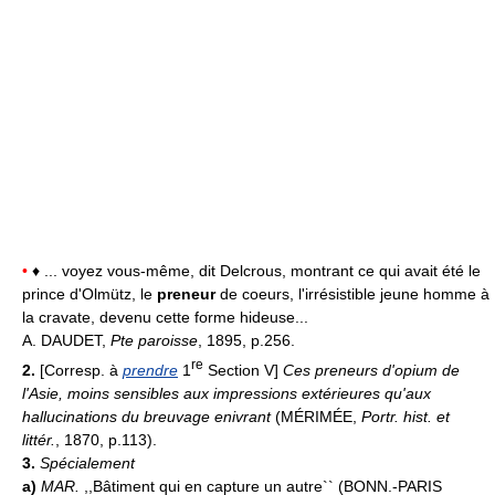
•
♦ ... voyez vous-même, dit Delcrous, montrant ce qui avait été le
prince d'Olmütz, le
preneur
de coeurs, l'irrésistible jeune homme à
la cravate, devenu cette forme hideuse...
A. DAUDET,
Pte paroisse
, 1895, p.256.
re
2.
[Corresp. à
prendre
1
Section V]
Ces preneurs d'opium de
l'Asie, moins sensibles aux impressions extérieures qu'aux
hallucinations du breuvage enivrant
(MÉRIMÉE,
Portr. hist. et
littér.
, 1870, p.113).
3.
Spécialement
a)
MAR.
,,Bâtiment qui en capture un autre`` (BONN.-PARIS