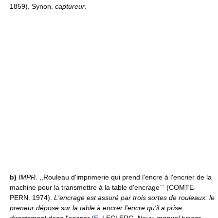
1859). Synon.
captureur
.
b)
IMPR.
,,Rouleau d'imprimerie qui prend l'encre à l'encrier de la
machine pour la transmettre à la table d'encrage`` (COMTE-
PERN. 1974).
L'encrage est assuré par trois sortes de rouleaux: le
preneur dépose sur la table à encrer l'encre qu'il a prise
directement dans l'encrier
(
E
. LECLERC,
Nouv. manuel typogr.
,