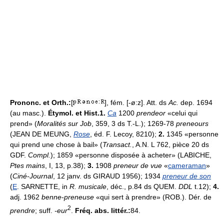
Prononc. et Orth.:
[
], fém. [-ø:z]. Att. ds
Ac.
dep. 1694
(au masc.).
Étymol. et Hist.1.
Ca
1200
prendeor
«celui qui
prend» (
Moralités sur Job
, 359, 3 ds T.-L.); 1269-78
preneours
(JEAN DE MEUNG,
Rose
, éd. F. Lecoy, 8210);
2.
1345 «personne
qui prend une chose à bail» (
Transact.
, A.N. L 762, pièce 20 ds
GDF.
Compl.
); 1859 «personne disposée à acheter» (LABICHE,
Ptes mains
, I, 13, p.38);
3.
1908
preneur de vue
«
cameraman
»
(
Ciné-Journal
, 12 janv. ds GIRAUD 1956); 1934
preneur de son
(
E
. SARNETTE, in
R. musicale
, déc., p.84 ds QUEM.
DDL
t.12);
4.
adj. 1962
benne-preneuse
«qui sert à prendre» (ROB.). Dér. de
2
prendre
; suff.
-eur
.
Fréq. abs. littér.:
84.