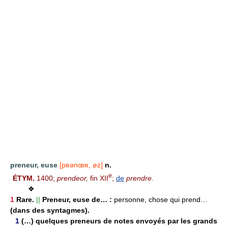
preneur, euse
[pʀənœʀ, øz]
n.
e
ÉTYM.
1400;
prendeor,
fin XII
;
de
prendre.
❖
1
Rare.
||
Preneur, euse de… :
personne, chose qui prend…
(dans des syntagmes).
1
(…) quelques preneurs de notes envoyés par les grands