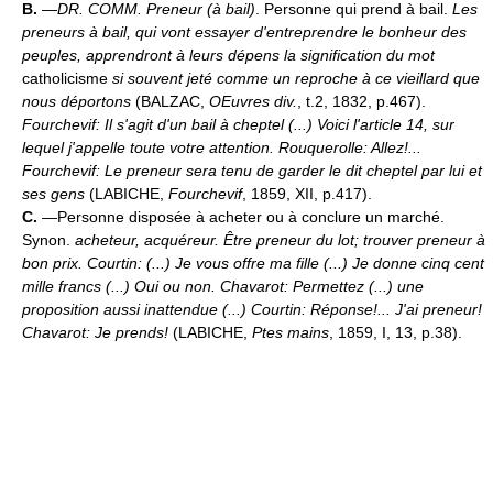
B.
—
DR. COMM.
Preneur (à bail)
. Personne qui prend à bail.
Les
preneurs à bail, qui vont essayer d'entreprendre le bonheur des
peuples, apprendront à leurs dépens la signification du mot
catholicisme
si souvent jeté comme un reproche à ce vieillard que
nous déportons
(BALZAC,
OEuvres div.
, t.2, 1832, p.467).
Fourchevif: Il s'agit d'un bail à cheptel (...) Voici l'article 14, sur
lequel j'appelle toute votre attention. Rouquerolle: Allez!...
Fourchevif: Le preneur sera tenu de garder le dit cheptel par lui et
ses gens
(LABICHE,
Fourchevif
, 1859, XII, p.417).
C.
—Personne disposée à acheter ou à conclure un marché.
Synon.
acheteur, acquéreur.
Être preneur du lot; trouver preneur à
bon prix.
Courtin: (...) Je vous offre ma fille (...) Je donne cinq cent
mille francs (...) Oui ou non. Chavarot: Permettez (...) une
proposition aussi inattendue (...) Courtin: Réponse!... J'ai preneur!
Chavarot: Je prends!
(LABICHE,
Ptes mains
, 1859, I, 13, p.38).