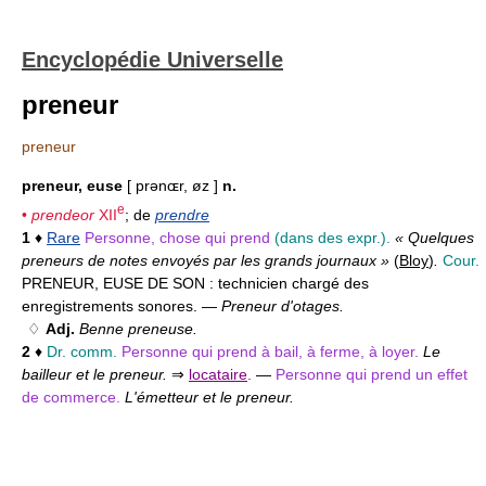
Encyclopédie Universelle
preneur
preneur
preneur, euse
[ prənɶr, øz ]
n.
e
•
prendeor
XII
; de
prendre
1
♦
Rare
Personne, chose qui prend
(dans des expr.).
« Quelques
preneurs de notes envoyés par les grands journaux »
(
Bloy
)
.
Cour.
PRENEUR, EUSE DE SON :
technicien chargé des
enregistrements sonores. —
Preneur d'otages.
♢
Adj.
Benne preneuse.
2
♦
Dr. comm.
Personne qui prend à bail, à ferme, à loyer.
Le
bailleur et le preneur.
⇒
locataire
.
—
Personne qui prend un effet
de commerce.
L'émetteur et le preneur.