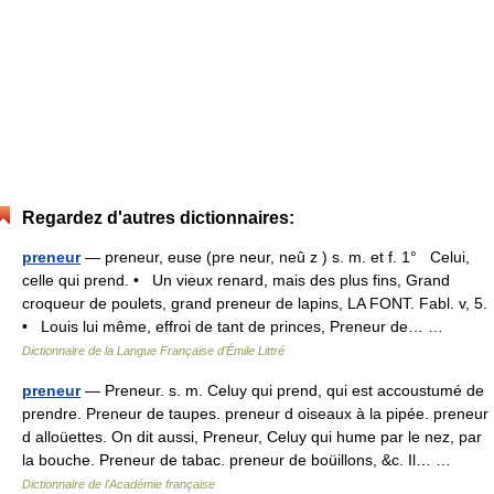
Regardez d'autres dictionnaires:
preneur
— preneur, euse (pre neur, neû z ) s. m. et f. 1° Celui,
celle qui prend. • Un vieux renard, mais des plus fins, Grand
croqueur de poulets, grand preneur de lapins, LA FONT. Fabl. v, 5.
• Louis lui même, effroi de tant de princes, Preneur de… …
Dictionnaire de la Langue Française d'Émile Littré
preneur
— Preneur. s. m. Celuy qui prend, qui est accoustumé de
prendre. Preneur de taupes. preneur d oiseaux à la pipée. preneur
d alloüettes. On dit aussi, Preneur, Celuy qui hume par le nez, par
la bouche. Preneur de tabac. preneur de boüillons, &c. Il… …
Dictionnaire de l'Académie française