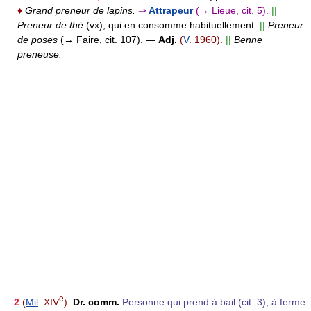
♦
Grand preneur de lapins.
⇒
Attrapeur
(→ Lieue, cit. 5).
||
Preneur de thé
(vx),
qui en consomme habituellement.
||
Preneur
de poses
(→ Faire, cit. 107).
—
Adj.
(
V
. 1960).
||
Benne
preneuse.
e
2
(
Mil
. XIV
).
Dr. comm.
Personne qui prend à bail (cit. 3), à ferme