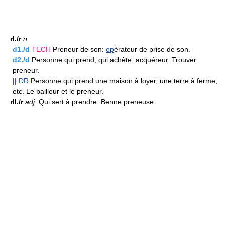
rI./r
n.
d1./d
TECH
Preneur de son:
op
érateur de prise de son.
d2./d
Personne qui prend, qui achète; acquéreur. Trouver
preneur.
||
DR
Personne qui prend une maison à loyer, une terre à ferme,
etc. Le bailleur et le preneur.
rII./r
adj.
Qui sert à prendre. Benne preneuse.